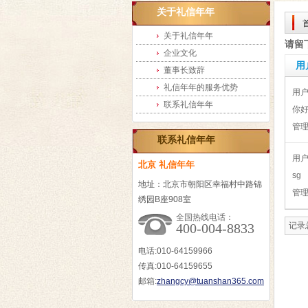
关于礼信年年
关于礼信年年
请留
企业文化
用
董事长致辞
礼信年年的服务优势
用
联系礼信年年
你
管
联系礼信年年
用户
北京 礼信年年
sg
地址：北京市朝阳区幸福村中路锦
管
绣园B座908室
全国热线电话：
400-004-8833
记录总
电话:010-64159966
传真:010-64159655
邮箱:
zhangcy@tuanshan365.com