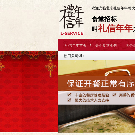
欢迎光临北京礼信年年餐饮
食堂招标
礼信年年
叫
礼信年年首页
央企食堂承包
国企
热门关键词：
联系礼信年年