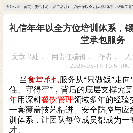
当前位置：
首页
»
资讯中心
»
员工培训
»
礼信年年以全方位培训体系，锻造值得
礼信年年以全方位培训体系，
堂承包服务
文章出处：
网责任编辑：
作者：
人
2026-05-18 10:51:00
当
食堂承包
服务从“只做饭”走向
住、守得牢”，背后的底层支撑究
年
用深耕
餐饮管理
领域多年的经验
一套覆盖技艺精进、安全防控与应
训体系，让团队每位成员都成为一
才。