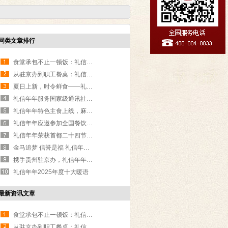
同类文章排行
食堂承包不止一顿饭：礼信年年用细节定义餐饮管理温度
从驻京办到职工餐桌：礼信年年让地方风味扎根食堂
夏日上新，时令鲜食——礼信年年点亮国企食堂餐桌
礼信年年服务国家级通讯社“两会”期间餐饮保障获高度认可
礼信年年特色主食上线，麻油红糖焙子成爆款
礼信年年应邀参加全国餐饮产教融合研讨会 宋总发表主题演讲 分享创新路径及其成果
礼信年年荣获首都二十四节气菜品中青年厨师大赛金银双奖
金马追梦 信誉是福 礼信年年2025年会在京线上召开并向全国十一大区直播
携手贵州驻京办，礼信年年让黔菜走入机关食堂
礼信年年2025年度十大暖语
最新资讯文章
食堂承包不止一顿饭：礼信年年用细节定义餐饮管理温度
从驻京办到职工餐桌：礼信年年让地方风味扎根食堂