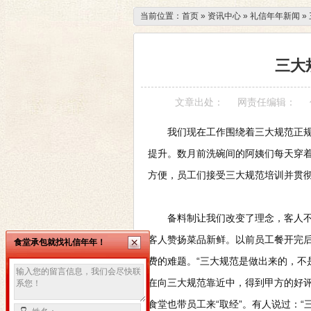
当前位置：
首页
»
资讯中心
»
礼信年年新闻
»
三大
文章出处：
网责任编辑：
我们现在工作围绕着三大规范正规化
提升。数月前洗碗间的阿姨们每天穿着
方便，员工们接受三大规范培训并贯
备料制让我们改变了理念，客人不仅
客人赞扬菜品新鲜。以前员工餐开完
食堂承包就找礼信年年！
费的难题。“三大规范是做出来的，不
在向三大规范靠近中，得到甲方的好
食堂也带员工来“取经”。有人说过：