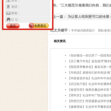
姓名：
你。”三大规范引领着我们向前，我们
电话：
邮箱：
上一篇：
为让客人吃到更可口的冷菜 
Q Q：
训班请名师主讲
提交
免费通话
此文关键字：
半开放式厨房设计
部队食堂
相关资讯
《你好微信—你记录了一段段美
【羊肉汤】谢谢你们的羊肉汤 喝
【食堂托管】物美价廉品种丰富 