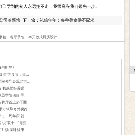
自己学到的别人永远挖不走，我很高兴我们领先一步。
公司冷菜培
下一篇：
礼信年年：各种美食供不应求
承包
餐厅承包
半开放式厨房设计
好的时光》
【员工餐厅外包】蓝色港湾“隆冬暖味”美食节，你在哪里
【医院营养餐承包】秦皇岛第一医院领导参观北大人民医院科主任实话实说
了我感觉好温暖
【学校食堂外包】礼信年年中央戏剧学院项目 早餐煎饼馄饨深受学生喜爱
【武汉热干面】礼信年年软通商务餐厅首上热干面 客人称吃出家乡味道
甲方领导夸外卖好
【周年庆】礼信年年广联达项目举办一周年庆 就餐顾客纷纷点赞
【阿里巴巴】阿里膳委会同学试餐 说“双十一”需要礼信年年
【健康美味】礼信年年早餐新添面片汤 美味健康挡不住