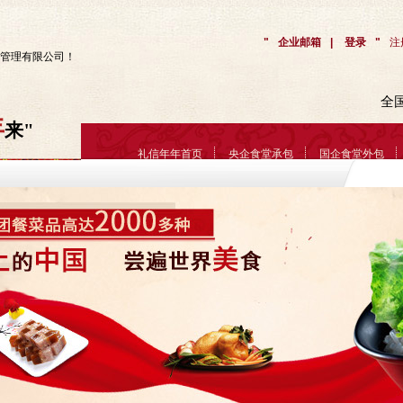
企业邮箱
|
登录
注
管理有限公司！
全
年
来
礼信年年首页
央企食堂承包
国企食堂外包
重要活动款待服务
大客户列表
关于礼信年年